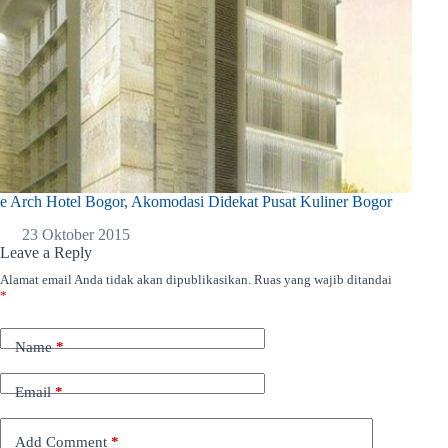
e Arch Hotel Bogor, Akomodasi Didekat Pusat Kuliner Bogor
23 Oktober 2015
Leave a Reply
Alamat email Anda tidak akan dipublikasikan.
Ruas yang wajib ditandai
A
*
l
t
e
Name
*
r
n
a
Email
*
t
i
Add Comment
*
v