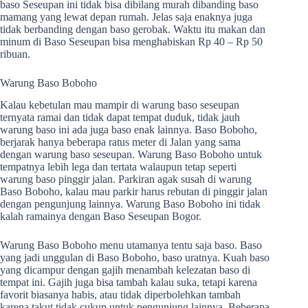
baso Seseupan ini tidak bisa dibilang murah dibanding baso
mamang yang lewat depan rumah. Jelas saja enaknya juga
tidak berbanding dengan baso gerobak. Waktu itu makan dan
minum di Baso Seseupan bisa menghabiskan Rp 40 – Rp 50
ribuan.
Warung Baso Boboho
Kalau kebetulan mau mampir di warung baso seseupan
ternyata ramai dan tidak dapat tempat duduk, tidak jauh
warung baso ini ada juga baso enak lainnya. Baso Boboho,
berjarak hanya beberapa ratus meter di Jalan yang sama
dengan warung baso seseupan. Warung Baso Boboho untuk
tempatnya lebih lega dan tertata walaupun tetap seperti
warung baso pinggir jalan. Parkiran agak susah di warung
Baso Boboho, kalau mau parkir harus rebutan di pinggir jalan
dengan pengunjung lainnya. Warung Baso Boboho ini tidak
kalah ramainya dengan Baso Seseupan Bogor.
Warung Baso Boboho menu utamanya tentu saja baso. Baso
yang jadi unggulan di Baso Boboho, baso uratnya. Kuah baso
yang dicampur dengan gajih menambah kelezatan baso di
tempat ini. Gajih juga bisa tambah kalau suka, tetapi karena
favorit biasanya habis, atau tidak diperbolehkan tambah
karena takut tidak cukup untuk pengunjung lainnya. Beberapa