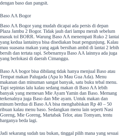
dengan baso dan pangsit.
Baso AA Bogor
Baso AA Bogor yang mudah dicapai ada persis di depan
Plaza Jambu 2 Bogor. Tidak jauh dari lampu merah sebelum
masuk tol BORR. Warung Baso AA menempati Ruko 2 lantai
yang kedua lantainya bisa disediakan buat pengunjung. Kalau
mau suasana makan yang agak bersihan ambil di lantai 2 lebih
bersih dan tertata rapi. Sebenarnya Baso AA lainnya ada juga
yang berlokasi di daerah Cimanggu.
Baso AA bogor bisa dibilang tidak hanya menjual Baso atau
Tempat makan Palugada (Apa lo Mau Gua Ada). Menu
makanan dan minuman sangat banyak, satu buku tebal menu.
Tapi sepintas lalu kalau sedang makan di Baso AA lebih
banyak yang memesan Mie Ayam Yamin dan Baso. Memang
terkenalnya juga Baso dan Mie ayam. Untuk makan dan
minum berdua di Baso AA bisa menghabiskan Rp 40 – 50
ribuan kalau menu baso. Sedangkan menu lain seperti Nasi
Goreng, Mie Goreng, Martabak Telor, atau Tomyam, tentu
harganya beda lagi.
Jadi sekarang sudah tau bukan, tinggal pilih mana yang sesuai