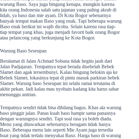
warung Baso. Saya juga bingung kenapa, mungkin karena
kita orang Indonesia salah satu jajanan yang paling akrab di
lidah, ya baso dan mie ayam. Di Kota Bogor sebenarnya
banyak tempat makan Baso yang enak. Tapi beberapa warung
Baso enak berikut ini wajib dicoba. Selain karena rasa tiap-
tiap tempat yang khas, juga menjadi favorit baik orang Bogor
atau pelancong yang berkunjung ke Kota Bogor.
Warung Baso Seseupan
Beralamat di Jalan Achmad Sobana tidak begitu jauh dari
Jalan Padjajaran. Tempatnya tepat berada disebelah Bebek
Slamet dan agak tersembunyi. Kalau bingung belokin aja ke
Bebek Slamet, lokasinya tepat di pintu masuk parkiran bebek
Slamet. Warung baso Seseupan ini selalu ramai terutama di
akhir pekan. Jadi kalau mau nyobain kadang kita harus sabar
menunggu antrian.
Tempatnya sendiri tidak bisa dibilang bagus. Khas ala warung
baso pinggir jalan. Panas kuah baso hampir sama panasnya
dengan warungnya sendiri. Tapi soal rasa ya boleh diadu.
Menu yang ditawarkan sebenarnya beragam tidak hanya
Baso. Beberapa menu lain seperti Mie Ayam juga tersedia
buat yang tidak terlalu menyukai Baso. Harga baso di warung