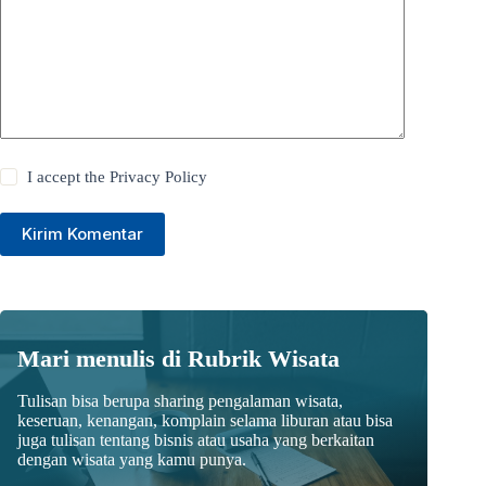
e
:
I accept the
Privacy Policy
Kirim Komentar
Mari menulis di Rubrik Wisata
Tulisan bisa berupa sharing pengalaman wisata,
keseruan, kenangan, komplain selama liburan atau bisa
juga tulisan tentang bisnis atau usaha yang berkaitan
dengan wisata yang kamu punya.