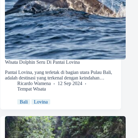
Wisata Dolphin Seru Di Pantai Lovina
Pantai Lovina, yang terletak di bagian utara Pulau Bali,
adalah destinasi yang terkenal dengan keindahan…
Ricardo Wamena
12 Sep 2024
Tempat Wisata
Bali
Lovina