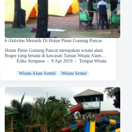
6 Aktivitas Menarik Di Hutan Pinus Gunung Pancar
Hutan Pinus Gunung Pancar merupakan wisata alam
Bogor yang berada di kawasan Taman Wisata Alam…
Erika Sempana
9 Apr 2019
Tempat Wisata
Wisata Alam Sentul
Wisata Sentul