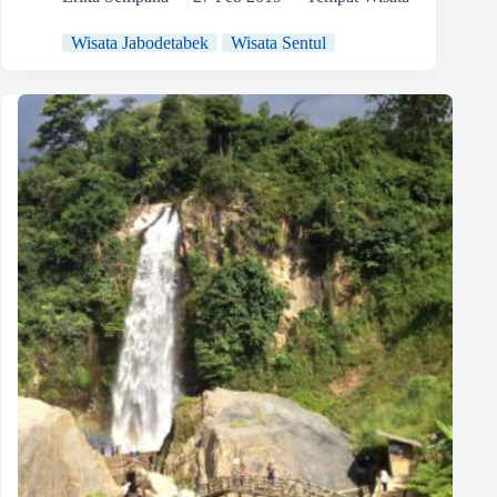
Wisata Jabodetabek
Wisata Sentul