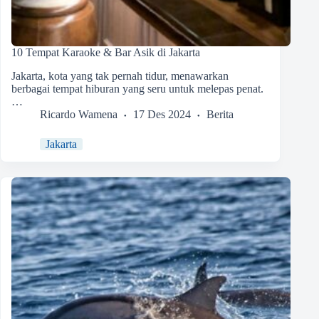
10 Tempat Karaoke & Bar Asik di Jakarta
Jakarta, kota yang tak pernah tidur, menawarkan
berbagai tempat hiburan yang seru untuk melepas penat.
…
Ricardo Wamena
17 Des 2024
Berita
Jakarta