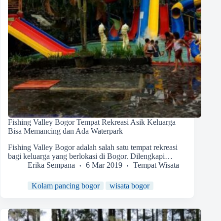
Fishing Valley Bogor Tempat Rekreasi Asik Keluarga
Bisa Memancing dan Ada Waterpark
Fishing Valley Bogor adalah salah satu tempat rekreasi
bagi keluarga yang berlokasi di Bogor. Dilengkapi…
Erika Sempana
6 Mar 2019
Tempat Wisata
Kolam pancing bogor
wisata bogor