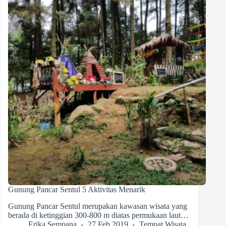
Gunung Pancar Sentul 5 Aktivitas Menarik
Gunung Pancar Sentul merupakan kawasan wisata yang
berada di ketinggian 300-800 m diatas permukaan laut…
Erika Sempana
27 Feb 2019
Tempat Wisata