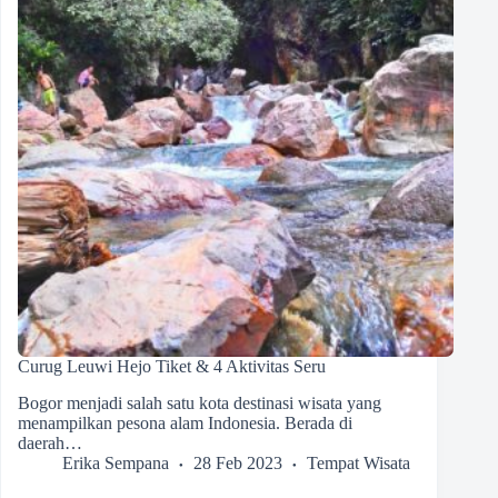
Curug Leuwi Hejo Tiket & 4 Aktivitas Seru
Bogor menjadi salah satu kota destinasi wisata yang
menampilkan pesona alam Indonesia. Berada di
daerah…
Erika Sempana
28 Feb 2023
Tempat Wisata