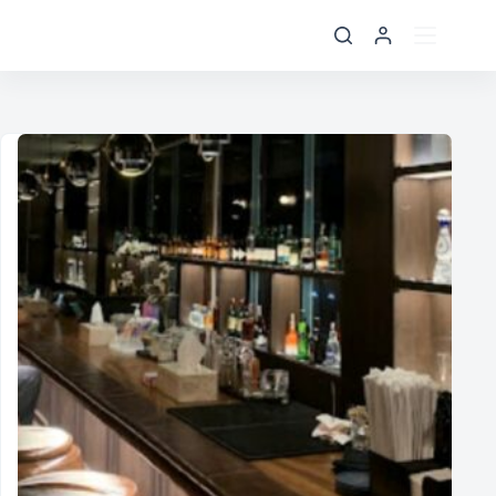
Skip
to
content