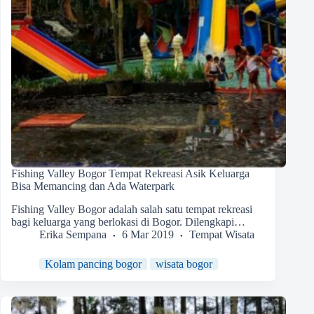
Fishing Valley Bogor Tempat Rekreasi Asik Keluarga
Bisa Memancing dan Ada Waterpark
Fishing Valley Bogor adalah salah satu tempat rekreasi
bagi keluarga yang berlokasi di Bogor. Dilengkapi…
Erika Sempana
6 Mar 2019
Tempat Wisata
Kolam pancing bogor
wisata bogor