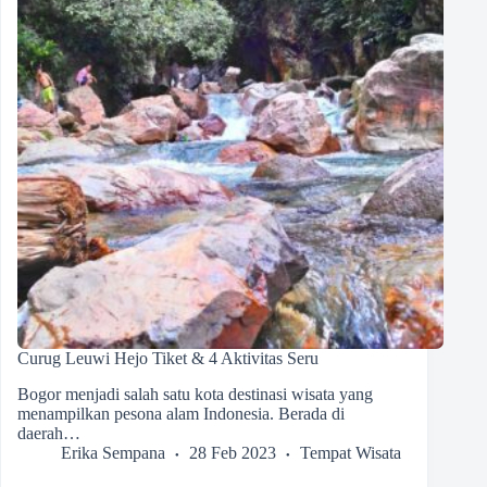
Curug Leuwi Hejo Tiket & 4 Aktivitas Seru
Bogor menjadi salah satu kota destinasi wisata yang
menampilkan pesona alam Indonesia. Berada di
daerah…
Erika Sempana
28 Feb 2023
Tempat Wisata