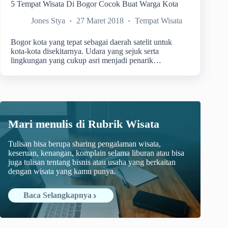
5 Tempat Wisata Di Bogor Cocok Buat Warga Kota
Jones Stya
27 Maret 2018
Tempat Wisata
Bogor kota yang tepat sebagai daerah satelit untuk
kota-kota disekitarnya. Udara yang sejuk serta
lingkungan yang cukup asri menjadi penarik…
Mari menulis di Rubrik Wisata
Tulisan bisa berupa sharing pengalaman wisata,
keseruan, kenangan, komplain selama liburan atau bisa
juga tulisan tentang bisnis atau usaha yang berkaitan
dengan wisata yang kamu punya.
Baca Selangkapnya