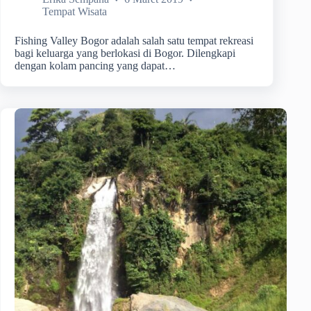
Tempat Wisata
Fishing Valley Bogor adalah salah satu tempat rekreasi
bagi keluarga yang berlokasi di Bogor. Dilengkapi
dengan kolam pancing yang dapat…