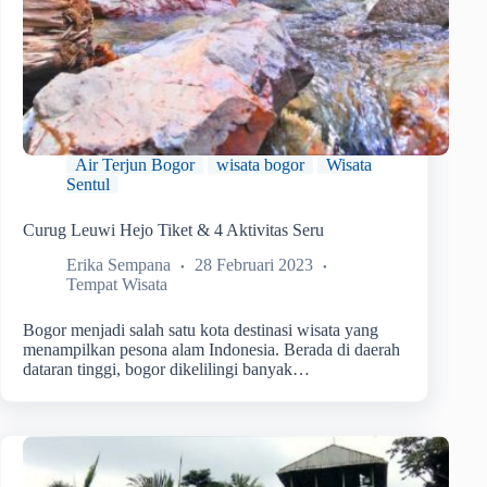
Air Terjun Bogor
wisata bogor
Wisata
Sentul
Curug Leuwi Hejo Tiket & 4 Aktivitas Seru
Erika Sempana
28 Februari 2023
Tempat Wisata
Bogor menjadi salah satu kota destinasi wisata yang
menampilkan pesona alam Indonesia. Berada di daerah
dataran tinggi, bogor dikelilingi banyak…