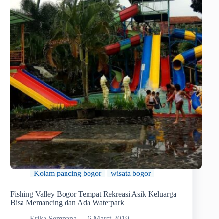
Kolam pancing bogor
wisata bogor
Fishing Valley Bogor Tempat Rekreasi Asik Keluarga
Bisa Memancing dan Ada Waterpark
Erika Sempana
6 Maret 2019