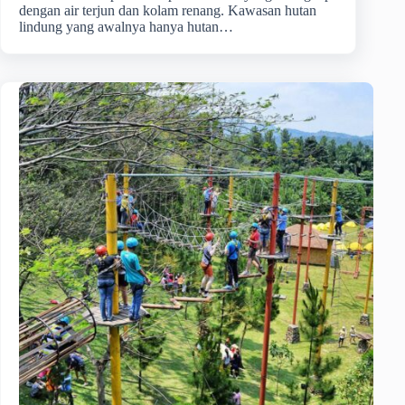
dengan air terjun dan kolam renang. Kawasan hutan
lindung yang awalnya hanya hutan…