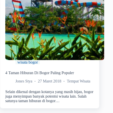
wisata bogor
4 Taman Hiburan Di Bogor Paling Populer
Jones Stya
27 Maret 2018
Tempat Wisata
Selain dikenal dengan kotanya yang masih hijau, bogor
juga menyimpan banyak potentsi wisata lain. Salah
satunya taman hiburan di bogor…