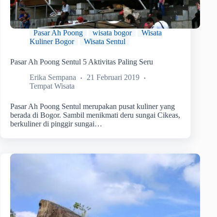
Pasar Ah Poong
wisata bogor
Wisata
Kuliner Bogor
Wisata Sentul
Pasar Ah Poong Sentul 5 Aktivitas Paling Seru
Erika Sempana
21 Februari 2019
Tempat Wisata
Pasar Ah Poong Sentul merupakan pusat kuliner yang
berada di Bogor. Sambil menikmati deru sungai Cikeas,
berkuliner di pinggir sungai…