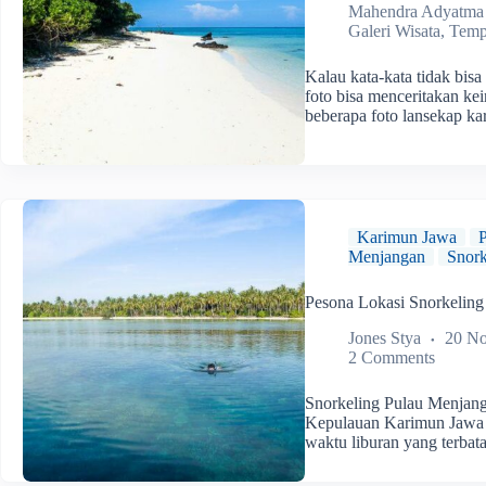
Mahendra Adyatma
Galeri Wisata
,
Temp
Kalau kata-kata tidak bi
foto bisa menceritakan k
beberapa foto lansekap 
Karimun Jawa
Menjangan
Snork
Pesona Lokasi Snorkelin
Jones Stya
20 N
2 Comments
Snorkeling Pulau Menjan
Kepulauan Karimun Jawa 
waktu liburan yang terba