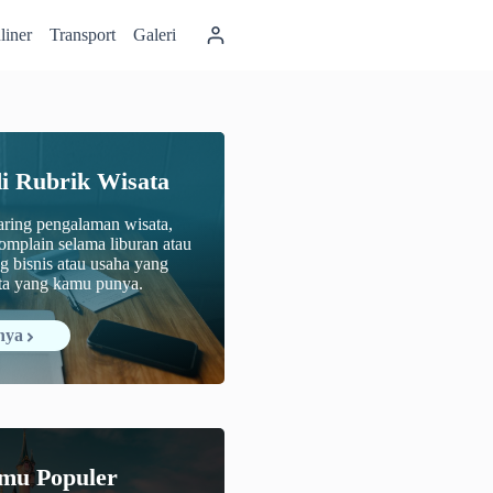
liner
Transport
Galeri
di Rubrik Wisata
haring pengalaman wisata,
omplain selama liburan atau
ng bisnis atau usaha yang
ata yang kamu punya.
nya
mu Populer