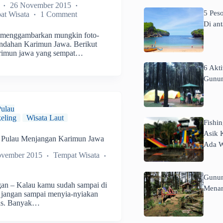
26 November 2015
5 Pes
at Wisata
1 Comment
Di an
sa menggambarkan mungkin foto-
eindahan Karimun Jawa. Berikut
karimun jawa yang sempat…
6 Akt
Gunun
Pulau
eling
Wisata Laut
Fishi
Asik 
g Pulau Menjangan Karimun Jawa
Ada W
ovember 2015
Tempat Wisata
Gunun
gan – Kalau kamu sudah sampai di
Menar
jangan sampai menyia-nyiakan
tas. Banyak…