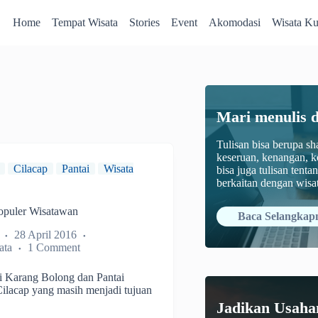
Home
Tempat Wisata
Stories
Event
Akomodasi
Wisata Ku
Mari menulis 
Tulisan bisa berupa s
keseruan, kenangan, k
Cilacap
Pantai
Wisata
bisa juga tulisan tenta
berkaitan dengan wis
Populer Wisatawan
Baca Selangkap
28 April 2016
ata
1 Comment
ai Karang Bolong dan Pantai
Cilacap yang masih menjadi tujuan
…
Jadikan Usaha