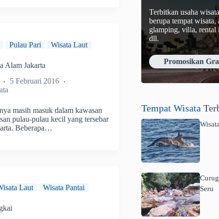
Terbitkan usaha wisat
berupa tempat wisata,
glamping, villa, rental
dll.
Pulau Pari
Wisata Laut
Promosikan Grat
ta Alam Jakarta
5 Februari 2016
ata
Tempat Wisata
Ter
rnya masih masuk dalam kawasan
san pulau-pulau kecil yang tersebar
Wisat
akarta. Beberapa…
Curug
Wisata Laut
Wisata Pantai
Seru
gkai