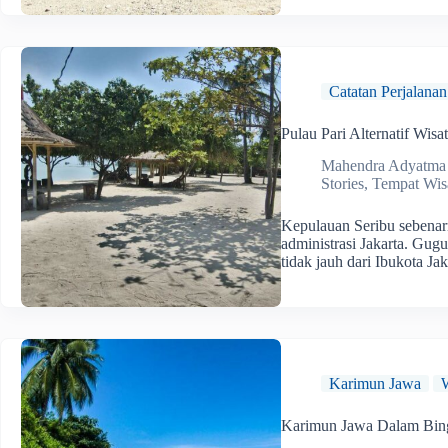
Catatan Perjalanan
Pulau Pari Alternatif Wisa
Mahendra Adyatma
Stories
,
Tempat Wis
Kepulauan Seribu sebena
administrasi Jakarta. Gugu
tidak jauh dari Ibukota J
Karimun Jawa
Karimun Jawa Dalam Bin