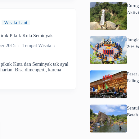
Curug
Aktivi
Wisata Laut
Hiruk Pikuk Kuta Seminyak
Jungle
er 2015
Tempat Wisata
20+ W
 pikuk Kuta dan Seminyak tak ayal
harian. Bisa dimengerti, karena
Pasar 
Paling
Sentul
Betah