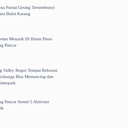
ona Pantai Gesing Tersembunyi
tara Bukit Karang
ivitas Menarik Di Hutan Pinus
g Pancar
ng Valley Bogor Tempat Rekreasi
Keluarga Bisa Memancing dan
aterpark
g Pancar Sentul 5 Aktivitas
ik