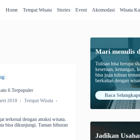
Home
Tempat Wisata
Stories
Event
Akomodasi
Wisata Ku
Mari menulis 
Tulisan bisa berupa s
keseruan, kenangan, k
bisa juga tulisan tenta
ng
berkaitan dengan wis
atu 6 Terpopuler
Baca Selangkap
ret 2018
Tempat Wisata
t terkenal dengan atraksi wisata.
ata bisa dikunjungi. Taman hiburan
Jadikan Usaha