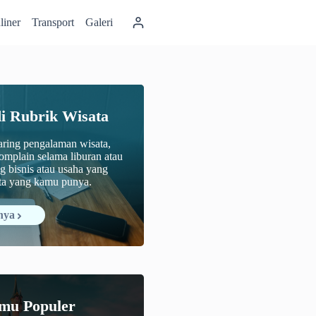
liner
Transport
Galeri
di Rubrik Wisata
haring pengalaman wisata,
omplain selama liburan atau
ng bisnis atau usaha yang
ata yang kamu punya.
nya
mu Populer